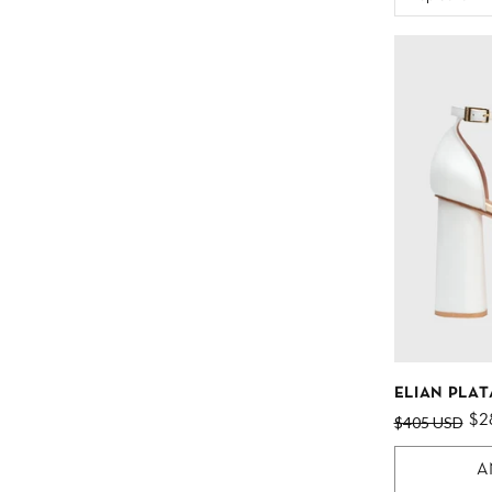
ELIAN PLA
$2
$405 USD
A