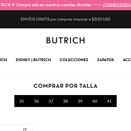
TRICH ✦
Compra solo en nuestros canales oficiales. ───
¿TIENES DUDA
ENVÍOS GRATIS por compras mayores a $300 USD
ICH
DISNEY | BUTRICH
COLECCIONES
ZAPATOS
ACC
COMPRAR POR TALLA
35
36
37
38
39
40
41