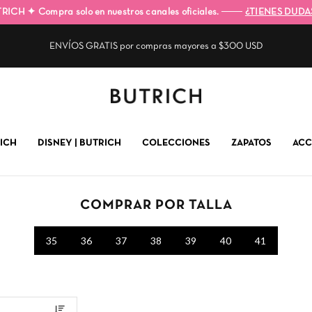
TRICH ✦
Compra solo en nuestros canales oficiales. ───
¿TIENES DUDA
ENVÍOS GRATIS por compras mayores a $300 USD
ICH
DISNEY | BUTRICH
COLECCIONES
ZAPATOS
ACC
COMPRAR POR TALLA
35
36
37
38
39
40
41