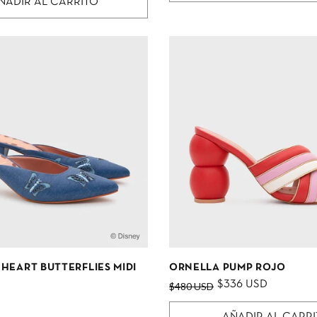
ÑADIR AL CARRITO
HEART BUTTERFLIES MIDI
ORNELLA PUMP ROJO
$336 USD
$480 USD
AÑADIR AL CARR