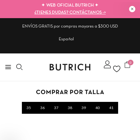
✦ WEB OFICIAL BUTRICH ✦
¿TIENES DUDAS? CONTÁCTANOS ->
ENVÍOS GRATIS por compras mayores a $300 USD
Español
0
COMPRAR POR TALLA
35
36
37
38
39
40
41